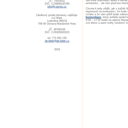
takzvané poprodejní apatii a dával
IČ: 70018111
armaturka… ale tuto poučnou histo
DIČ: CZ6808140790
info@i-servis.cz
Chcete-li tedy vědět, jak v každé 
nepomyslí na konkurenci, že bude
vztahu a že vám ještě bude zdarma 
Zásilkový prodej literatury zajišťuje:
komunikace
, který pořádá spole
Ivo Bílek
9:00 – 17:00 hodin na adrese Maxij
Ludmilina 995/32
zve lektor a autor knihy Intuitivní
709 00 Ostrava-Mariánské Hory
IČ: 48790109
DIČ: CZ6305020315
tel: 773 092 150
de-bilek@de-bilek.cz
2016