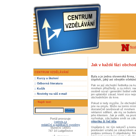
Nov
Jak v každé fázi obcho
CENTRUM VZDĚLÁVÁNÍ
Byla a je jedna slovenská firma,
:: Kurzy a školení
úspěch, jaký asi obvykle očekáv
:: Odborná literatura
Pak se její obchodní ředitelka na k
mnohem přitažlivěji, a za měsíc n
:: Košík
osobně ozval i generální ředitel v
:: Novinky na váš e-mail
jen uplatnění zásad, které sice nej
obchodníkům do krve.
.: Najdi text:
Pokud si tedy myslíte, že obchodní
jste na omylu. Může na tomto místě 
dostatečně nevěnovali už mnohem 
reklamní sdělení, ale my se bude
jeho klientem. Jak je vidět, na prv
rozhoduje, zda budete smět se záka
Portál provozuje:
rétoriku či řeč těla
.
i-servis.cz
redakční a publikační systémy
Uspějete-li, nic tím nekončí a ko
Sluneční 1400/1
posilování vztahů se zákazníkem a
747 14 Ludgeřovice
podpisu smlouvy či objednávky. Mno