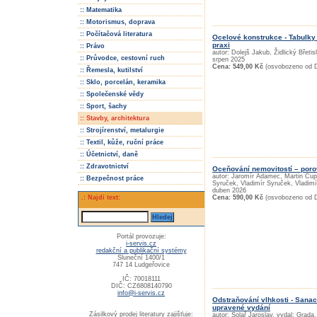
:: Matematika
:: Motorismus, doprava
:: Počítačová literatura
Ocelové konstrukce - Tabulky 
praxi
:: Právo
autor: Dolejš Jakub, Židlický Břetisl
:: Průvodce, cestovní ruch
srpen 2025
Cena: 549,00 Kč
(osvobozeno od 
:: Řemesla, kutilství
:: Sklo, porcelán, keramika
:: Společenské vědy
:: Sport, šachy
:: Stavby, architektura
:: Strojírenství, metalurgie
:: Textil, kůže, ruční práce
:: Účetnictví, daně
:: Zdravotnictví
Oceňování nemovitostí – por
autor: Jaromír Adamec, Martin Cupa
:: Bezpečnost práce
Syruček, Vladimír Syruček, Vladimí
duben 2026
Cena: 590,00 Kč
(osvobozeno od 
.: Najdi text:
Portál provozuje:
i-servis.cz
redakční a publikační systémy
Sluneční 1400/1
747 14 Ludgeřovice
IČ: 70018111
DIČ: CZ6808140790
info@i-servis.cz
Odstraňování vlhkosti - Sanac
upravené vydání
Zásilkový prodej literatury zajišťuje:
autor: Solař Jaroslav, vydal: Grada