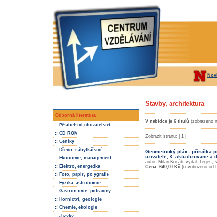
Nov
Stavby, architektura
Odborná literatura
V nabídce je 6 titulů
(zobrazeno n
:: Pěstitelství chovatelství
:: CD ROM
Zobrazit stranu: | 1 |
:: Ceníky
:: Dřevo, nábytkářství
Geometrický plán - příručka pr
uživatele, 3. aktualizované a
:: Ekonomie, management
autor: Milan Kocáb, vydal: Leges, 
:: Elektro, energetika
Cena: 640,00 Kč
(osvobozeno od 
:: Foto, papír, polygrafie
:: Fyzika, astronomie
:: Gastronomie, potraviny
:: Hornictví, geologie
:: Chemie, ekologie
:: Jazyky