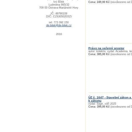
Ivo Bílek
Cena: 249,00 Kč
(osvobozeno od 
Ludmilina 995/32
709 00 Ostrava-Mariánské Hory
IČ: 48790109
DIČ: CZ6305020315
tel: 773 092 150
de-bilek@de-bilek.cz
2016
Právo na veřejný prostor
autor: kolektiv, vydal: Academia, l
Cena: 385,00 Kč
(osvobozeno od 
ÚZ č. 1647 - Stavební zákon a 
k zákonu
vydal: Sagit, září 2025
Cena: 399,00 Kč
(osvobozeno od 