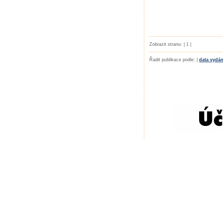
Zobrazit stranu: | 1 |
Řadit publikace podle: |
data vydán