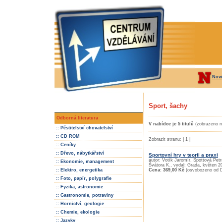
Nov
Sport, šachy
Odborná literatura
V nabídce je 5 titulů
(zobrazeno n
:: Pěstitelství chovatelství
:: CD ROM
Zobrazit stranu: | 1 |
:: Ceníky
:: Dřevo, nábytkářství
Sportovní hry v teorii a praxi
autor: Votík Jaromír, Špottová Pet
:: Ekonomie, management
Švátora K., vydal: Grada, květen 2
:: Elektro, energetika
Cena: 369,00 Kč
(osvobozeno od 
:: Foto, papír, polygrafie
:: Fyzika, astronomie
:: Gastronomie, potraviny
:: Hornictví, geologie
:: Chemie, ekologie
:: Jazyky