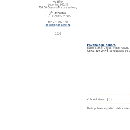
Ivo Bílek
Ludmilina 995/32
709 00 Ostrava-Mariánské Hory
IČ: 48790109
DIČ: CZ6305020315
tel: 773 092 150
de-bilek@de-bilek.cz
2016
Psychologie esportu
autor: Staněk Jakub, vydal: Grada,
Cena: 339,00 Kč
(osvobozeno od 
Zobrazit stranu: | 1 |
Řadit publikace podle: | data vydán