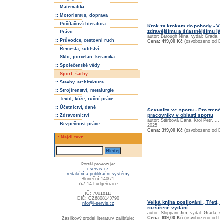
:: Matematika
:: Motorismus, doprava
:: Počítačová literatura
Krok za krokem do pohody - V
zdravějšímu a šťastnějšímu j
:: Právo
autor: Barough Nina, vydal: Grada,
:: Průvodce, cestovní ruch
Cena: 499,00 Kč
(osvobozeno od 
:: Řemesla, kutilství
:: Sklo, porcelán, keramika
:: Společenské vědy
:: Sport, šachy
:: Stavby, architektura
:: Strojírenství, metalurgie
:: Textil, kůže, ruční práce
:: Účetnictví, daně
Sexualita ve sportu - Pro tren
pracovníky v oblasti sportu
:: Zdravotnictví
autor: Štěrbová Dana, Krol Petr, ...
:: Bezpečnost práce
2025
Cena: 399,00 Kč
(osvobozeno od 
.: Najdi text:
Portál provozuje:
i-servis.cz
redakční a publikační systémy
Sluneční 1400/1
747 14 Ludgeřovice
IČ: 70018111
DIČ: CZ6808140790
Velká kniha posilování , Třetí
info@i-servis.cz
rozšířené vydání
autor: Stoppani Jim, vydal: Grada,
Cena: 699,00 Kč
(osvobozeno od 
Zásilkový prodej literatury zajišťuje: