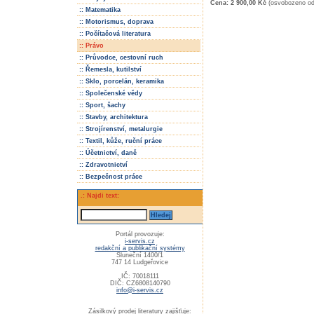
Cena: 2 900,00 Kč
(osvobozeno o
:: Matematika
:: Motorismus, doprava
:: Počítačová literatura
:: Právo
:: Průvodce, cestovní ruch
:: Řemesla, kutilství
:: Sklo, porcelán, keramika
:: Společenské vědy
:: Sport, šachy
:: Stavby, architektura
:: Strojírenství, metalurgie
:: Textil, kůže, ruční práce
:: Účetnictví, daně
:: Zdravotnictví
:: Bezpečnost práce
.: Najdi text:
Portál provozuje:
i-servis.cz
redakční a publikační systémy
Sluneční 1400/1
747 14 Ludgeřovice
IČ: 70018111
DIČ: CZ6808140790
info@i-servis.cz
Zásilkový prodej literatury zajišťuje: