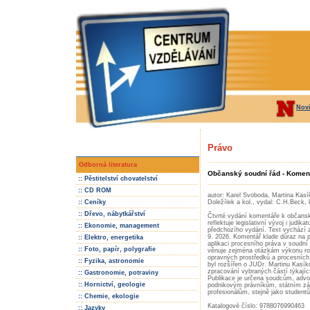
Nov
Právo
Odborná literatura
Občanský soudní řád - Koment
:: Pěstitelství chovatelství
:: CD ROM
autor: Karel Svoboda, Martina Kasík
:: Ceníky
Doležílek a kol., vydal: C.H.Beck,
:: Dřevo, nábytkářství
Čtvrté vydání komentáře k občan
reflektuje legislativní vývoj i judik
:: Ekonomie, management
předchozího vydání. Text vychází z
9. 2026. Komentář klade důraz na pr
:: Elektro, energetika
aplikaci procesního práva v soudní 
:: Foto, papír, polygrafie
věnuje zejména otázkám výkonu ro
opravných prostředků a procesních
:: Fyzika, astronomie
byl rozšířen o JUDr. Martinu Kasík
zpracování vybraných částí týkajíc
:: Gastronomie, potraviny
Publikace je určena soudcům, adv
:: Hornictví, geologie
podnikovým právníkům, státním zá
profesionálům, stejně jako student
:: Chemie, ekologie
Katalogové číslo: 9788076990463
:: Jazyky