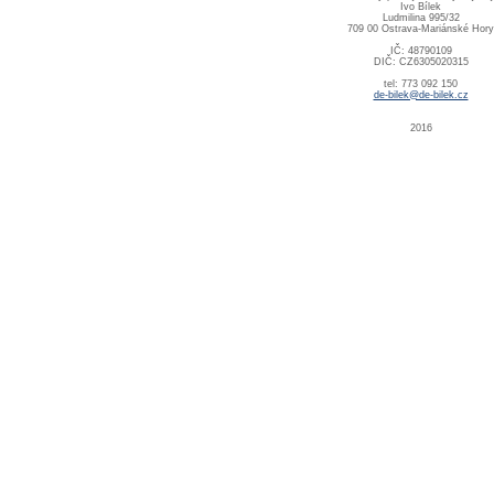
Ivo Bílek
Ludmilina 995/32
709 00 Ostrava-Mariánské Hory
IČ: 48790109
DIČ: CZ6305020315
tel: 773 092 150
de-bilek@de-bilek.cz
2016