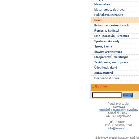
:: Matematika
:: Motorismus, doprava
:: Počítačová literatura
:: Právo
:: Průvodce, cestovní ruch
:: Řemesla, kutilství
:: Sklo, porcelán, keramika
:: Společenské vědy
:: Sport, šachy
:: Stavby, architektura
:: Strojírenství, metalurgie
:: Textil, kůže, ruční práce
:: Účetnictví, daně
:: Zdravotnictví
:: Bezpečnost práce
.: Najdi text:
Portál provozuje:
i-servis.cz
redakční a publikační systémy
Sluneční 1400/1
747 14 Ludgeřovice
IČ: 70018111
DIČ: CZ6808140790
info@i-servis.cz
Zásilkový prodej literatury zajišťuj