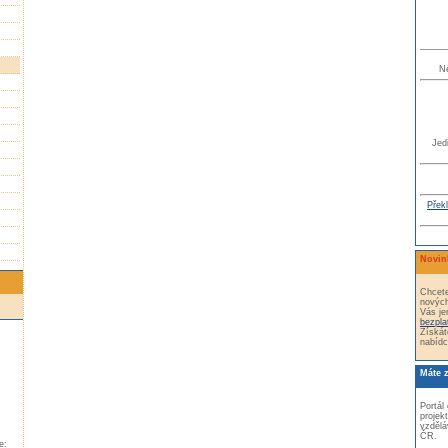
N
Jed
Překl
Novin
Chcete
nových
Vás je
bezpla
Získát
nabídc
Máte 
Portál
projek
vzdělá
ČR.
e: