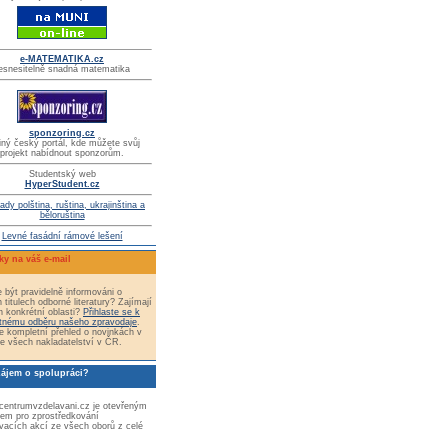
e-MATEMATIKA.cz
esnesitelně snadná matematika
sponzoring.cz
iný český portál, kde můžete svůj
projekt nabídnout sponzorům.
Studentský web
HyperStudent.cz
ady polština, ruština, ukrajinština a
běloruština
Levné fasádní rámové lešení
ky na váš e-mail
 být pravidelně informováni o
 titulech odborné literatury? Zajímají
n konkrétní oblasti?
Přihlaste se k
tnému odběru našeho zpravodaje
.
e kompletní přehled o novinkách v
e všech nakladatelství v ČR.
zájem o spolupráci?
 centrumvzdelavani.cz je otevřeným
tem pro zprostředkování
vacích akcí ze všech oborů z celé