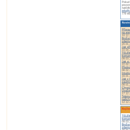
Pokud 
prezen
nabídk
info@i
776 66
Novin
Přípra
na ww
10.12.
Brožur
zdarm
20.01.
Jak př
10.04.
TELEM
komuni
09.03.
Jak si 
22.02.
Předno
08.02.
Intuiti
16.01.
Jak v 
zaujm
09.01.
Chystá
Uvažuj
17.12.
Telema
našich
12.12.
Nejčte
TELEM
komuni
09.03.
Brožur
zdarm