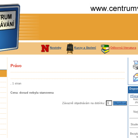
Novinky
Kurzy a školení
Odborná literatura
Právo
, 1 stran
Dopor
Cena: dosud nebyla stanovena
Přípr
kur
zk
Závazně objednávám na dobírku:
Nej
Stude
Bezpla
t