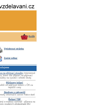
Košík
Vytisknout stránku
Zaslat odkaz
učujeme
ava na přijímací zkoušky
Internetové
zy, které Vás připraví na přijímací
oušky na vysoké i střední školy.
Půjčovny lešení
větší síť půjčoven lešení v ČR za
nejnižší ceny
Studium v zahraničí
ntský informační server Palice duté
Řešení TSP
tný e-mailový seminář - příprava na
esty studijních předpokladů MU