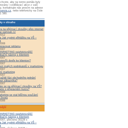
chcete, aby na tomto portálu byly
továny i vzdělávací akce z vaší
y, kontaktujte nás prosím na adrese
-servis.cz
, nebo telefonicky na čísle
1 580.
ky v obsahu
va na přijímací zkoušky přes internet
w.samouk.cz
2012
a Jak vyplnit přihlášku na VŠ –
a
2008
ipravovat reklamu
2007
ARKETING nejefektivnější
kační nástroj s klientem
2007
otevřít dveře ke klientovi?
2007
sti malých podnikatelů v marketingu
2007
vní marketing
2007
každé fázi obchodního jednání
out zákazníka?
2007
te se na přijímací zkoušky na VŠ?
ete o přípravném kurzu?
2006
rketing se stal běžnou součástí
 životů
2006
nější
ARKETING nejefektivnější
kační nástroj s klientem
2007, přečteno 30228 x
a Jak vyplnit přihlášku na VŠ –
a