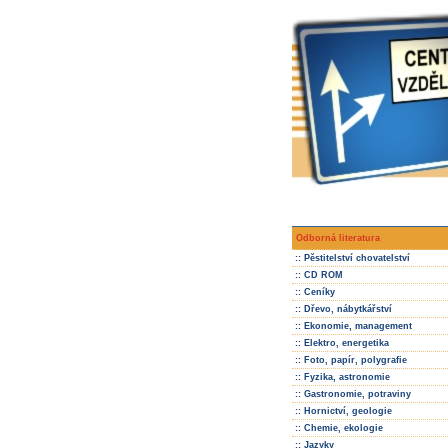
Odborná literatura
:: Pěstitelství chovatelství
:: CD ROM
:: Ceníky
:: Dřevo, nábytkářství
:: Ekonomie, management
:: Elektro, energetika
:: Foto, papír, polygrafie
:: Fyzika, astronomie
:: Gastronomie, potraviny
:: Hornictví, geologie
:: Chemie, ekologie
:: Jazyky