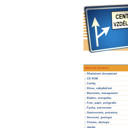
Odborná literatura
:: Pěstitelství chovatelství
:: CD ROM
:: Ceníky
:: Dřevo, nábytkářství
:: Ekonomie, management
:: Elektro, energetika
:: Foto, papír, polygrafie
:: Fyzika, astronomie
:: Gastronomie, potraviny
:: Hornictví, geologie
:: Chemie, ekologie
:: Jazyky