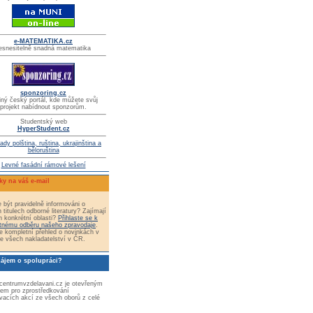
e-MATEMATIKA.cz
esnesitelně snadná matematika
sponzoring.cz
iný český portál, kde můžete svůj
projekt nabídnout sponzorům.
Studentský web
HyperStudent.cz
ady polština, ruština, ukrajinština a
běloruština
Levné fasádní rámové lešení
ky na váš e-mail
 být pravidelně informováni o
 titulech odborné literatury? Zajímají
n konkrétní oblasti?
Přihlaste se k
tnému odběru našeho zpravodaje
.
e kompletní přehled o novinkách v
e všech nakladatelství v ČR.
zájem o spolupráci?
 centrumvzdelavani.cz je otevřeným
tem pro zprostředkování
vacích akcí ze všech oborů z celé