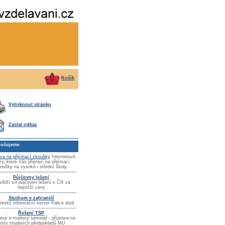
Košík
Vytisknout stránku
Zaslat odkaz
učujeme
ava na přijímací zkoušky
Internetové
zy, které Vás připraví na přijímací
oušky na vysoké i střední školy.
Půjčovny lešení
větší síť půjčoven lešení v ČR za
nejnižší ceny
Studium v zahraničí
ntský informační server Palice duté
Řešení TSP
tný e-mailový seminář - příprava na
esty studijních předpokladů MU