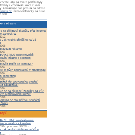
chcete, aby na tomto portálu byly
továny i vzdělávací akce z vaší
y, kontaktujte nás prosím na adrese
-servis.cz
, nebo telefonicky na čísle
1 580.
ky v obsahu
va na přijímací zkoušky přes internet
w.samouk.cz
2012
a Jak vyplnit přihlášku na VŠ –
a
2008
ipravovat reklamu
2007
ARKETING nejefektivnější
kační nástroj s klientem
2007
otevřít dveře ke klientovi?
2007
sti malých podnikatelů v marketingu
2007
vní marketing
2007
každé fázi obchodního jednání
out zákazníka?
2007
te se na přijímací zkoušky na VŠ?
ete o přípravném kurzu?
2006
rketing se stal běžnou součástí
 životů
2006
nější
ARKETING nejefektivnější
kační nástroj s klientem
2007, přečteno 30228 x
a Jak vyplnit přihlášku na VŠ –
a