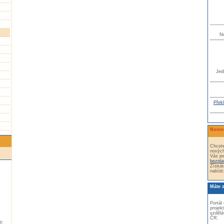
N
Jed
Překl
Novin
Chcete
nových
Vás je
bezpla
Získát
nabídc
Máte 
Portál
projek
vzdělá
ČR.
e: