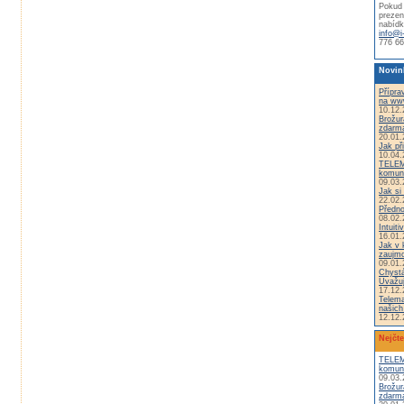
Pokud 
prezen
nabídk
info@i
776 66
Novin
Přípra
na ww
10.12.
Brožur
zdarm
20.01.
Jak př
10.04.
TELEM
komuni
09.03.
Jak si 
22.02.
Předno
08.02.
Intuiti
16.01.
Jak v 
zaujm
09.01.
Chystá
Uvažuj
17.12.
Telema
našich
12.12.
Nejčte
TELEM
komuni
09.03.
Brožur
zdarm