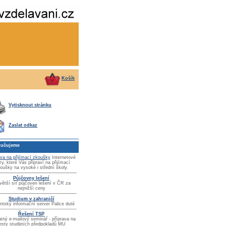
Košík
Vytisknout stránku
Zaslat odkaz
učujeme
ava na přijímací zkoušky
Internetové
zy, které Vás připraví na přijímací
oušky na vysoké i střední školy.
Půjčovny lešení
větší síť půjčoven lešení v ČR za
nejnižší ceny
Studium v zahraničí
ntský informační server Palice duté
Řešení TSP
tný e-mailový seminář - příprava na
esty studijních předpokladů MU