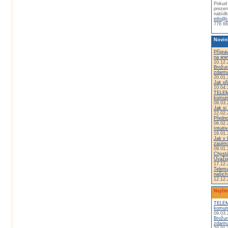
Pokud 
prezen
nabídk
info@i
776 66
Novin
Přípra
na ww
10.12.
Brožur
zdarm
20.01.
Jak př
10.04.
TELEM
komuni
09.03.
Jak si 
22.02.
Předno
08.02.
Intuiti
16.01.
Jak v 
zaujm
09.01.
Chystá
Uvažuj
17.12.
Telema
našich
12.12.
Nejčte
TELEM
komuni
09.03.
Brožur
zdarm