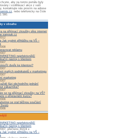
chcete, aby na tomto portálu byly
továny i vzdělávací akce z vaší
y, kontaktujte nás prosím na adrese
-servis.cz
, nebo telefonicky na čísle
1 580.
ky v obsahu
va na přijímací zkoušky přes internet
w.samouk.cz
2012
a Jak vyplnit přihlášku na VŠ –
a
2008
ipravovat reklamu
2007
ARKETING nejefektivnější
kační nástroj s klientem
2007
otevřít dveře ke klientovi?
2007
sti malých podnikatelů v marketingu
2007
vní marketing
2007
každé fázi obchodního jednání
out zákazníka?
2007
te se na přijímací zkoušky na VŠ?
ete o přípravném kurzu?
2006
rketing se stal běžnou součástí
 životů
2006
nější
ARKETING nejefektivnější
kační nástroj s klientem
2007, přečteno 30224 x
a Jak vyplnit přihlášku na VŠ –
a