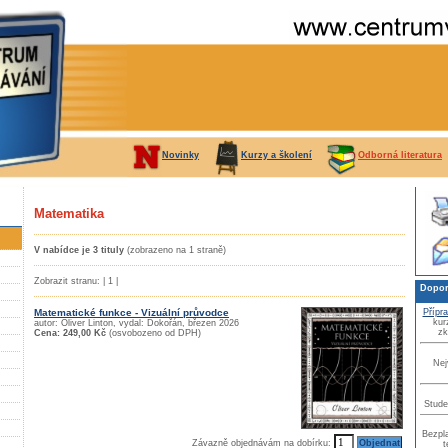
Novinky
Kurzy a školení
Odborná literatura
Matematika
V nabídce je 3 tituly
(zobrazeno na 1 straně)
Zobrazit stranu: | 1 |
Dopor
Přípr
Matematické funkce - Vizuální průvodce
kur
autor: Oliver Linton, vydal: Dokořán, březen 2026
zk
Cena: 249,00 Kč
(osvobozeno od DPH)
Nej
Stude
Bezpla
Závazně objednávám na dobírku:
t