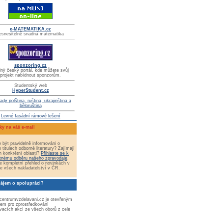
e-MATEMATIKA.cz
esnesitelně snadná matematika
sponzoring.cz
iný český portál, kde můžete svůj
projekt nabídnout sponzorům.
Studentský web
HyperStudent.cz
ady polština, ruština, ukrajinština a
běloruština
Levné fasádní rámové lešení
ky na váš e-mail
 být pravidelně informováni o
 titulech odborné literatury? Zajímají
n konkrétní oblasti?
Přihlaste se k
tnému odběru našeho zpravodaje
.
e kompletní přehled o novinkách v
e všech nakladatelství v ČR.
zájem o spolupráci?
 centrumvzdelavani.cz je otevřeným
tem pro zprostředkování
vacích akcí ze všech oborů z celé