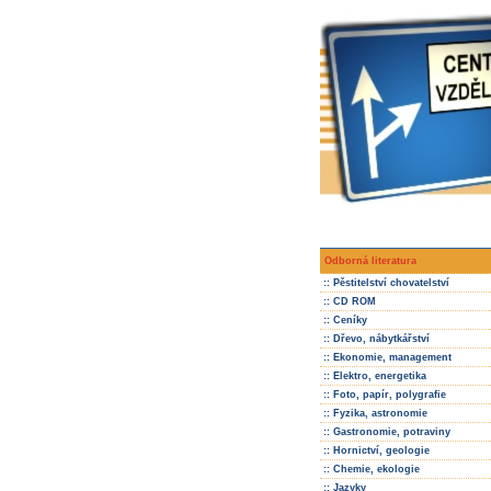
Odborná literatura
:: Pěstitelství chovatelství
:: CD ROM
:: Ceníky
:: Dřevo, nábytkářství
:: Ekonomie, management
:: Elektro, energetika
:: Foto, papír, polygrafie
:: Fyzika, astronomie
:: Gastronomie, potraviny
:: Hornictví, geologie
:: Chemie, ekologie
:: Jazyky