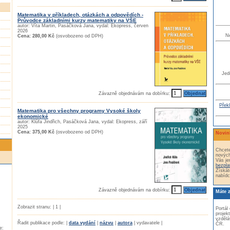
Matematika v příkladech, otázkách a odpovědích -
Průvodce základními kurzy matematiky na VŠE
autor: Víta Martin, Pasáčková Jana, vydal: Ekopress, červen
2026
N
Cena: 280,00 Kč
(osvobozeno od DPH)
Jed
Závazně objednávám na dobírku:
Překl
Matematika pro všechny programy Vysoké školy
ekonomické
autor: Klůfa Jindřich, Pasáčková Jana, vydal: Ekopress, září
2025
Cena: 375,00 Kč
(osvobozeno od DPH)
Novin
Chcete
nových
Vás je
bezpla
Získát
nabídc
Závazně objednávám na dobírku:
Máte 
Zobrazit stranu: | 1 |
Portál
projek
vzdělá
Řadit publikace podle: |
data vydání
|
názvu
|
autora
| vydavatele |
ČR.
e: