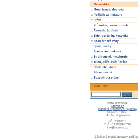
:: Matematika
:: Motorismus, doprava
:: Počítačová literatura
:: Právo
:: Průvodce, cestovní ruch
:: Řemesla, kutilství
:: Sklo, porcelán, keramika
:: Společenské vědy
:: Sport, šachy
:: Stavby, architektura
:: Strojírenství, metalurgie
:: Textil, kůže, ruční práce
:: Účetnictví, daně
:: Zdravotnictví
:: Bezpečnost práce
.: Najdi text:
Portál provozuje:
i-servis.cz
redakční a publikační systémy
Sluneční 1400/1
747 14 Ludgeřovice
IČ: 70018111
DIČ: CZ6808140790
info@i-servis.cz
Zásilkový prodej literatury zajišťuj