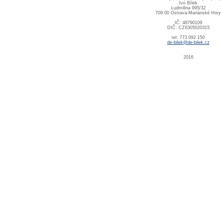
Ivo Bílek
Ludmilina 995/32
709 00 Ostrava-Mariánské Hory
IČ: 48790109
DIČ: CZ6305020315
tel: 773 092 150
de-bilek@de-bilek.cz
2016